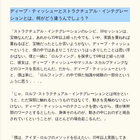
ディープ・ティッシューとストラクチュアル・インテグレー
ションとは、何がどう違うんでしょう？
「ストラクチュアル・インテグレーションのレシピ、10セッションは、
宝物なんだよ。あれから35年以上経った今でも、いや、実践を重ねれば
重ねるほど、宝物だったとしか言いようがない。ディープ・ティッシュ
ーというと、僕の中ではあまりこうだというはっきりしたことは思い浮
かばない。僕と一緒に「ロルフィング」を探求して6年ほど経った頃
に、彼女は、ディープ・ティッシューやマッスル･スカルプティングな
どのコースを見出したんだ。だから、ディープ・ティッシューという
と、僕は単に、「ロルフィング」の中で得た知識や経験の一部分という
ふうに思う．．．。
「じゃ、ロルフ･ストラクチュアル・インテグレーションとは何かとい
うと、ただ深部に触れるというものではなくて、動きを見極めないとい
けない。ディープ・ティッシューのテクニックを使いながら、僕が体幹
部のワークとするとしたら、身体そのものが、動きの中におのずと統合
されていくということが、ほとんどの場合起こるんだ。」
「僕は、アイダ・ロルフのメソッドを伝えたい。35年以上実践してき