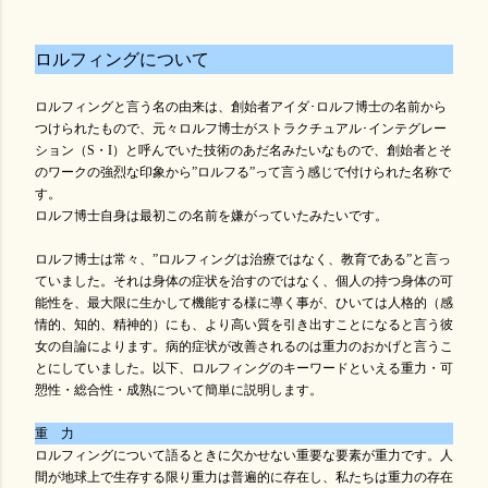
ロルフィングについて
ロルフィングと言う名の由来は、創始者アイダ･ロルフ博士の名前から
つけられたもので、元々ロルフ博士がストラクチュアル･インテグレー
ション（S・I）と呼んでいた技術のあだ名みたいなもので、創始者とそ
のワークの強烈な印象から”ロルフる”って言う感じで付けられた名称で
す。
ロルフ博士自身は最初この名前を嫌がっていたみたいです。
ロルフ博士は常々、”ロルフィングは治療ではなく、教育である”と言っ
ていました。それは身体の症状を治すのではなく、個人の持つ身体の可
能性を、最大限に生かして機能する様に導く事が、ひいては人格的（感
情的、知的、精神的）にも、より高い質を引き出すことになると言う彼
女の自論によります。病的症状が改善されるのは重力のおかげと言うこ
とにしていました。以下、ロルフィングのキーワードといえる重力・可
愬性・総合性・成熟について簡単に説明します。
重 力
ロルフィングについて語るときに欠かせない重要な要素が重力です。人
間が地球上で生存する限り重力は普遍的に存在し、私たちは重力の存在