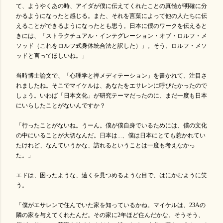
て、ようやくあの時、アイダが僕に伝えてくれたことの真髄が明確に分
かるようになったと感じる。また、それを言葉によって他の人たちに伝
えることができるようになったとも思う。日本に僕のワークを伝えると
きには、「ストラクチュアル・インテグレーション・オブ・ロルフ・メ
ソッド（これをロルフ式身体統合法と訳した）」。そう、ロルフ・メソ
ッドと言ってほしいね。」
当時博士論文で、「心理学と禅メディテーション」を書かれて、注目さ
れましたね。そこでマイケルは、あなたをエサレンに呼びたかったので
しょう。いわば「日本文化」が研究テーマだったのに、まだ一度も日本
にいらしたことがないんですか？
「行ったことがないね。うーん。僕が僕自身でいるためには、僕の文化
の中にいることが大切なんだ。日本は...、僕は日本にとても惹かれてい
たけれど、なんていうかな、訪れるということは一度も考えなかっ
た。」
エドは、困ったような、遠くを見つめるような目で、はにかむように笑
う。
「僕がエサレンで住んでいた家を知っているかね。マイケルは、23Aの
隣の家を与えてくれたんだ。その家に2年ほど住んだかな。そうそう、