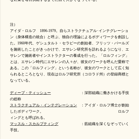
注）
アイダ・ロルフ 1896-1979。自らストラクチュアル･インテグレーショ
ン（身体構造の統合）と呼ぶ、独自の理論によるボディワークを創設し
た。1960年代、ゲシュタルト・セラピーの創始者、フリッツ・パールズ
を施術したことがきっかけで、エサレン研究所を訪れるようになり、エ
サレンで施術者やインストラクターの養成を行った。「ロルフィング」
とは、エサレン時代にエサレンの人々が、彼女のワークを呼んだ愛称で
ある。この「ロルフィング」という名称が、彼女のワークとして広く知
られるところとなり、現在はロルフ研究所（コロラド州）の登録商標と
なっている。
ディープ・ティッシュー
：深部組織に働きかける手技
の総称
ストラクチュアル・インテグレーション
：アイダ・ロルフ博士が創始
したボディワーク。 ロルフ
ィングとも呼ばれる。
マッスル・スカルプティング
：筋組織を深くなぞっていく
手技。