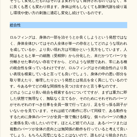
そうして変化したものはそのまま変わりなく維持されるのではなく、常
に良くも悪くも変わり得ます。身体は何もしなくても新陳代謝を繰り返
し環境や使い方の刺激に適応し変化し続けているのです。
総合性
ロルフィングは、身体の一部を治そうとか良くしようという発想ではな
く、身体全体ひいてはその人全体が単一の存在としてどのような現われ
を成しているか、より良い現れ方は可能かという見方をしています。人
間はもともと単一の細胞（受精卵）から分化した、未だかつてパーツを
分離させた事のない存在ですから、どのような状態であれ、常にある種
の統合性を保っているわけですが、ロルフィングはその統合性のより良
い表現を模索していると言っても良いでしょう。身体の中の悪い部分を
取り替えたり、修理したりという発想とは視点を全く異にしているので
す。今ある中でどの様な関係性を見つけ出すかと言う事なのです。
どのようにより良い統合を模索するかについてですが、まずは重力に即
した状態で無理なく、無駄なく立てるか、そのためにそれぞれのパーツ
がそれぞれのすべき仕事を全員一致で行っており、足を引っ張る因子が
いないかを見ています。それは総ての動作に尽いて同様で、ある動作を
するために身体のパーツが全員一致で働ける様な、個々のパーツの働き
と連係を見い出したいのです。ほとんど総ての人は、あるパーツまたは
複数のパーツが全体の意向とは無関係の動作を行っていると考えて良い
でしょう。もちろん完璧になることはないので、誰もがより統合された