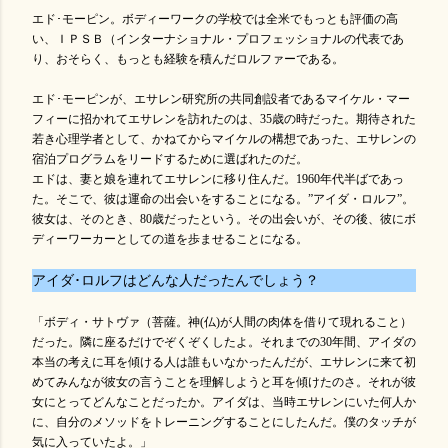
エド･モーピン。ボディーワークの学校では全米でもっとも評価の高
い、ＩＰＳＢ（​インターナショナル・プロフェッショナルの代表であ
り、おそらく、もっとも経験を積んだロルファーである。
エド･モーピンが、エサレン研究所の共同創設者であるマイケル・マー
フィーに招かれてエサレンを訪れたのは、35歳の時だった。期待された
若き心理学者として、かねてからマイケルの構想であった、エサレンの
宿泊プログラムをリードするために選ばれたのだ。
エドは、妻と娘を連れてエサレンに移り住んだ。1960年代半ばであっ
た。そこで、彼は運命の出会いをすることになる。”アイダ・ロルフ”。
彼女は、そのとき、80歳だったという。その出会いが、その後、彼にボ
ディーワーカーとしての道を歩ませることになる。
アイダ･ロルフはどんな人だったんでしょう？
「ボディ・サトヴァ（菩薩。神(仏)が人間の肉体を借りて現れること）
だった。隣に座るだけでぞくぞくしたよ。それまでの30年間、アイダの
本当の考えに耳を傾ける人は誰もいなかったんだが、エサレンに来て初
めてみんなが彼女の言うことを理解しようと耳を傾けたのさ。それが彼
女にとってどんなことだったか。アイダは、当時エサレンにいた何人か
に、自分のメソッドをトレーニングすることにしたんだ。僕のタッチが
気に入っていたよ。」