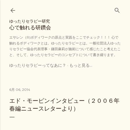
スキップしてメイン コンテンツに移動
ゆったりセラピー研究
心で触れる研鑽会
エサレン（R)ボディワークの原点と実践をここでチェック！！！ 心で
触れるボディワークとは。ゆったりセラピーとは。一般社団法人ゆった
りセラピー協会代表理事・鎌田麻莉が施術について感じたこと考えたこ
と、そして、ゆったりセラピーのコンセプトについて書き綴ります。
ゆったりセラピーってなあに？
もっと見る…
6月 06, 2014
エド・モーピンインタビュー（２００６年
春編ニュースレターより）