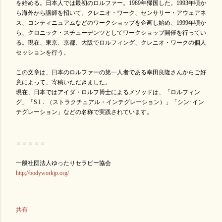
を始める。日本人では最初のロルファー。1989年帰国した。1993年頃か
ら海外から講師を招いて、クレニオ・ワーク、センサリー・アウェアネ
ス、コンティニュアムなどのワークショップを企画し始め、1999年頃か
ら、クロニック・スチューデンツとしてワークショップ開催を行ってい
る。現在、東京、京都、大阪でロルフィング、クレニオ・ワークの個人
セッションを行う。
この文章は、日本のロルファーの第一人者である幸田良隆さんからご好
意によって、寄稿いただきました。
現在、日本ではアイダ・ロルフ博士によるメソッドは、「ロルフィン
グ」「S.I．（ストラクチュアル・インテグレーション）」「シン･イン
テグレーション」などの名称で実践されています。
＝＝＝＝＝
一般社団法人ゆったりセラピー協会
http;//bodyworkjp.org/
共有