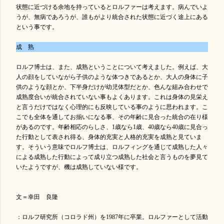
状態に近づける余地を持っているとロルファーは考えます。病んでいよ
うが、無病であろうが、誰もがより統合された状態に近づく途上にある
という事です。
成 熟
ロルフ博士は、また、成熟ということについて考えました。例えば、大
人の顔をしていながら子供のような体つきであるとか、大人の身体に子
供のような顔とか、下半身だけが幼児体型だとか、色んな組み合わせで
成熟度合いが統合されていない事もよくあります。これは身体の見栄え
と言うだけではなく心理的にも反映している事のように思われます。こ
こでも全体を通してお揃いになる事、その年齢に見合った統合の在り様
があるのです。年齢相応のらしさ、1歳なら1歳、40歳なら40歳に見合っ
た行動として表され得る、身体的充実と人格的充実を成熟と見ていま
す。そういう意味でロルフ博士は、ロルフィングを通じて成熟した人々
による成熟した行動によって成り立つ成熟した社会と言うものを夢見て
いたようですが、機は成熟していない様です。
文＝幸田 良隆
：ロルフ研究所（コロラド州）を1987年に卒業。ロルファーとして活動