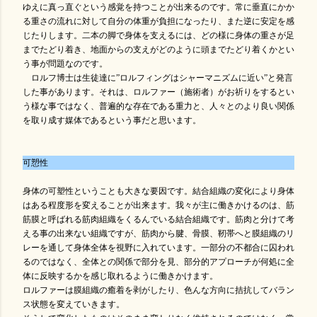
ゆえに真っ直ぐという感覚を持つことが出来るのです。常に垂直にかか
る重さの流れに対して自分の体重が負担になったり、また逆に安定を感
じたりします。二本の脚で身体を支えるには、どの様に身体の重さが足
までたどり着き、地面からの支えがどのように頭までたどり着くかとい
う事が問題なのです。
ロルフ博士は生徒達に”ロルフィングはシャーマニズムに近い”と発言
した事があります。それは、ロルファー（施術者）がお祈りをするとい
う様な事ではなく、普遍的な存在である重力と、人々とのより良い関係
を取り成す媒体であるという事だと思います。
可愬性
身体の可塑性ということも大きな要因です。結合組織の変化により身体
はある程度形を変えることが出来ます。我々が主に働きかけるのは、筋
筋膜と呼ばれる筋肉組織をくるんでいる結合組織です。筋肉と分けて考
える事の出来ない組織ですが、筋肉から腱、骨膜、靭帯へと膜組織のリ
レーを通して身体全体を視野に入れています。一部分の不都合に囚われ
るのではなく、全体との関係で部分を見、部分的アプローチが何処に全
体に反映するかを感じ取れるように働きかけます。
ロルファーは膜組織の癒着を剥がしたり、色んな方向に拮抗してバラン
ス状態を変えていきます。