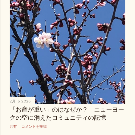
がわかってきたのです。むしろ、その重要な役割のために進
化の過程で残された、とも言えるのです。 ゆっくりと触れら
れると、 遅速C繊維が反応し、 他の触覚刺激とは違った神経
ルートを通って ”ゆっくりと”大脳皮質に伝わり、 しかも広範
囲が活性化するのだ そうです。 実は通常の触覚刺激は、 ”速
く”伝えるための神経ルートを 、より素早く伝わるように、
得られた刺激（情報）量を適度に削ぎ落として 伝達されてい
くらしいのです。 感覚の自動的な取捨選択、というか、神経
細胞が伝えるべき情報を選ぶということが起こるんです
ね。。。 これが、識別感覚系と呼ばれる神経伝達ルートなの
です。 識別感覚系では、多分、生存本能にとってこれは重要
というような 感覚だけがピックアップされるのだろうと思い
ます。そして、その刺激の起こった場所に対応した、大脳皮
質の限られた部分だけを 活性化させ、認知や判断という処理
2月 16, 2026
をより”素早く”するのですね。 この神経ルートが作動すると
「お産が重い」のはなぜか？ ニューヨー
き、私たちの意識は、外側に向くのではないでしょうか。私
クの空に消えたコミュニティの記憶
自身の体験から、なんとなくそんな風に感じています。 一
方、ゆっくりと触れられる刺激は 、細分化されていない未発
共有
コメントを投稿
達と考えられる別ルートをゆっくりと伝わって、結果的に 大