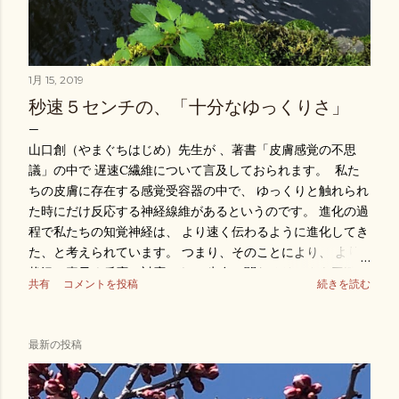
1月 15, 2019
秒速５センチの、「十分なゆっくりさ」
山口創（やまぐちはじめ）先生が 、著書「皮膚感覚の不思
議」の中で 遅速C繊維について言及しておられます。 私た
ちの皮膚に存在する感覚受容器の中で、 ゆっくりと触れられ
た時にだけ反応する神経線維があるというのです。 進化の過
程で私たちの知覚神経は、 より速く伝わるように進化してき
た、と考えられています。 つまり、そのことにより、 より
状況に素早く反応、対応でき、 生存に関わるリスクを回避
共有
コメントを投稿
続きを読む
し、 またより良いコミュニケーションを維持できる という
わけですね。 だから、ゆっくり触れられた時にだけ反応す
る、 遅速C繊維は、進化に取り残された 古い神経繊維で、神
最新の投稿
経系が発達すればするほどその役割を失い、 やがて進化の過
程で消えていくものだと 考えられていたわけです。ところが
実は、どうも重要な役割を果たしてているらしい ということ