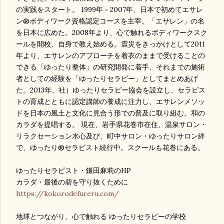
の実践をスタート。 1999年－2007年、日本で初めてエサレ
ン®ボディワーク資格認定コースを主宰。「エサレン」の名
を日本に広めた。2008年より、心で触れるボディワークスク
ールを開校、自身で教え始める。震災をきっかけとして2011
年より、エサレンのアプローチを着衣のままで受けることの
できる「ゆったり整体」の研究開発に着手、それまでの施術
者としての経験を「ゆったりセラピー」としてまとめあげ
た。2013年、社）ゆったりセラピー協会を設立し、セラピス
トの育成とともに認定講師の養成に注力し、エサレンメソッ
ドを日本の風土と文化に見合う形での普及に取り組む。和の
カラダを提唱する。 現在、岩手県花巻市在住、温泉サロン・
リラクセーション水心及び、町中サロン・ゆったりサロン絆
で、ゆったり®️セラピスト続行中。スクールも花巻にある。
ゆったりセラピスト・鎌田麻莉のHP
カラダ・最後の砦を守り抜くために
https://kokorodefureru.com/
地球とつながり、心で触れる ゆったりセラピーの学校