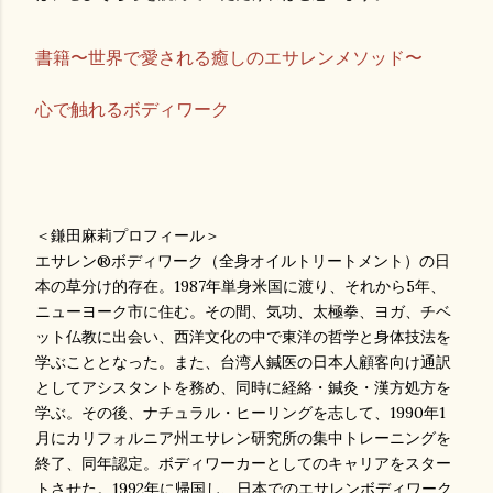
書籍〜世界で愛される癒しのエサレンメソッド〜
心で触れるボディワーク
＜鎌田麻莉プロフィール＞
エサレン®ボディワーク（全身オイルトリートメント）の日
本の草分け的存在。1987年単身米国に渡り、それから5年、
ニューヨーク市に住む。その間、気功、太極拳、ヨガ、チベ
ット仏教に出会い、西洋文化の中で東洋の哲学と身体技法を
学ぶこととなった。また、台湾人鍼医の日本人顧客向け通訳
としてアシスタントを務め、同時に経絡・鍼灸・漢方処方を
学ぶ。その後、ナチュラル・ヒーリングを志して、1990年1
月にカリフォルニア州エサレン研究所の集中トレーニングを
終了、同年認定。ボディワーカーとしてのキャリアをスター
トさせた。1992年に帰国し、日本でのエサレンボディワーク