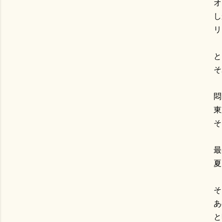
オ
し
リ
と
そ
悶
東
そ
最
夏
そ
あ
と