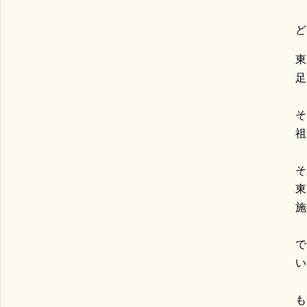
ど
東
足
そ
祖
そ
東
施
で
い
も