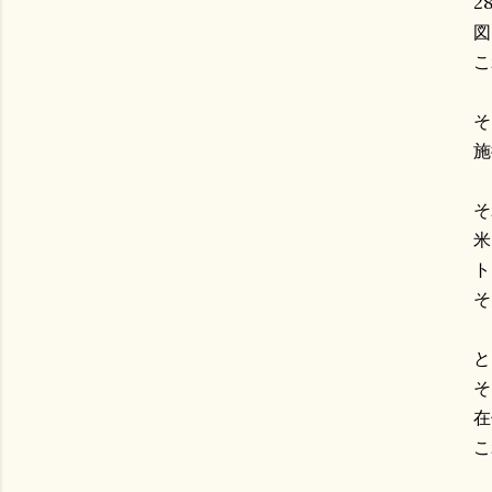
2
図
こ
そ
施
そ
米
ト
そ
と
そ
在
こ