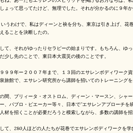
もね、あーたもエサレンのスピリットを掲げるお方ならば、私
しょって思ってたけど、無理でした。それが分かるのに９年か
いうわけで、私はディーンと袂を分ち、東京は引き上げ、花
えることを決断したの。
して、それがゆったりセラピーの始まりです。もちろん、ゆっ
だ少し先のことで、東日本大震災の後のことです。
９９９年ー２００７年まで、１３回のエサレンボディワーク資
泉旅館で、エサレン研究所から講師を招いてのトレーニングを
の間、ブリィータ・オストロム、ディーン・マースン、シャー
ー、パブロ・ピエーカー等々、日本で”エサレンアプローチを
人材を招くことが必要だろうと模索しながら、多数の講師を招
して、280人ほどの人たちが花巻でエサレンボディワークを