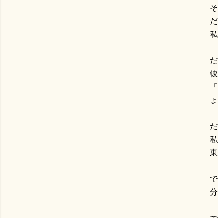
そ
だ
私
だ
彼
「
ょ
だ
私
東
で
分