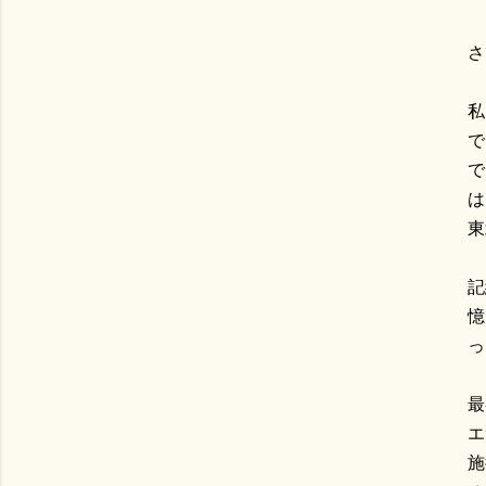
さ
私
で
で
は
東
記
憶
っ
最
エ
施