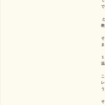
で
で
と
教
そ
ま
１
温
こ
レ
う
そ