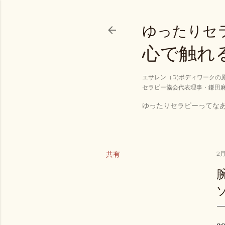
ゆったりセ
心で触れ
エサレン（R)ボディワークの
セラピー協会代表理事・鎌田
ゆったりセラピーってな
共有
2月