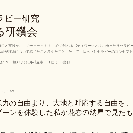
スキップしてメイン コンテンツに移動
ラピー研究
る研鑽会
原点と実践をここでチェック！！！ 心で触れるボディワークとは。ゆったりセラピ
麻莉が施術について感じたこと考えたこと、そして、ゆったりセラピーのコンセプト
あに？
無料ZOOM講座
サロン
書籍
 15, 2026
腕力の自由より、大地と呼応する自由を
ゾーンを体験した私が花巻の納屋で見た